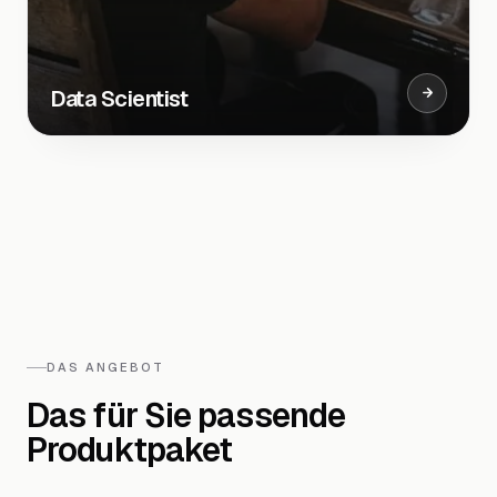
Schwierige Kommunikation der Ergebnisse weniger
technisch versierte Kollegen
Data Scientist
Automatisierung
:
Standardisierte Cleaning-Flows
sparen Zeit
Skalierbarkeit
:
Einmal erstellte Flows für weitere
Maschinen wiederverwenden
Audit-Trail
:
Alle Schritte dokumentiert – Compliance
& Reproduzierbarkeit garantiert
Team-Kommunikation
:
Validierte Datensätze und
Reports direkt teilbar
DAS ANGEBOT
Das für Sie passende
Produktpaket