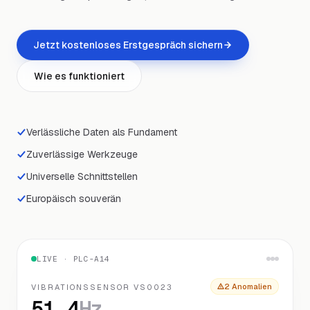
Jetzt kostenloses Erstgespräch sichern
Wie es funktioniert
Verlässliche Daten als Fundament
Zuverlässige Werkzeuge
Universelle Schnittstellen
Europäisch souverän
LIVE · PLC-A14
2
Anomalie
n
VIBRATIONSSENSOR VS0023
51.4
Hz