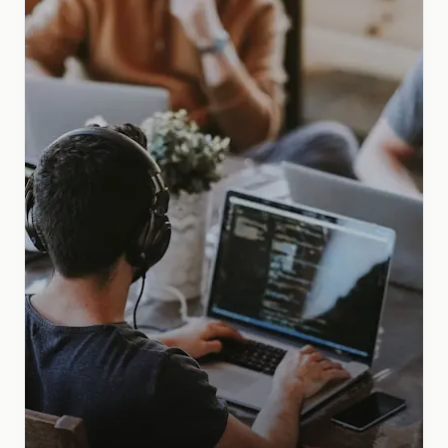
einbringen
Anerkennung
:
Vom "Handwerker" zum aktiven
Datenpartner
Zeitaufwändiges manuelles Datenbereinigen
Fehlende Transparenz über Datenherkunft und
Anomalien
Keine zentrale, wiederverwendbare Validierungslogik