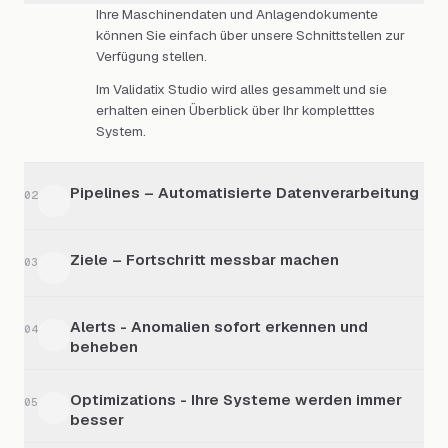
Ihre Maschinendaten und Anlagendokumente
können Sie einfach über unsere Schnittstellen zur
Verfügung stellen.
Im Validatix Studio wird alles gesammelt und sie
erhalten einen Überblick über Ihr kompletttes
System.
Pipelines – Automatisierte Datenverarbeitung
02
Erstellen Sie Ihre individuellen Datenpipelines mit
Ziele – Fortschritt messbar machen
wenigen Klicks, unterstützt durch unseren KI-
03
Ingenieur.
Definieren Sie Ihre eigenen Ziele und tracken Sie
Wählen Sie aus vordefinierten Operatoren für
Alerts - Anomalien sofort erkennen und
den Fortschritt automatisch.
04
Ausreißer-Erkennung, Lückenfüllung oder Sensor-
beheben
Drift-Korrektur oder lassen Sie die Pipeline ganz
Die Zielerfüllung hilft Ihnen dabei, ihre Produktion zu
automatisch erstellen und optimieren.
Erhalte Überblick über alle Warnungen aus allen
optimieren und zu prüfen, ob alles wie geplant läuft.
Optimizations - Ihre Systeme werden immer
Subsystemen
05
besser
Für alle Pipelines und Systeme können Sie selbst