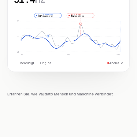
KI ·
EMPFEHLUNG
KI ·
ALERT
Drift korrigieren
Pumpe prüfen
76
56
36
0s
30s
60s
Bereinigt
Original
Anomalie
Erfahren Sie, wie Validatix Mensch und Maschine verbindet